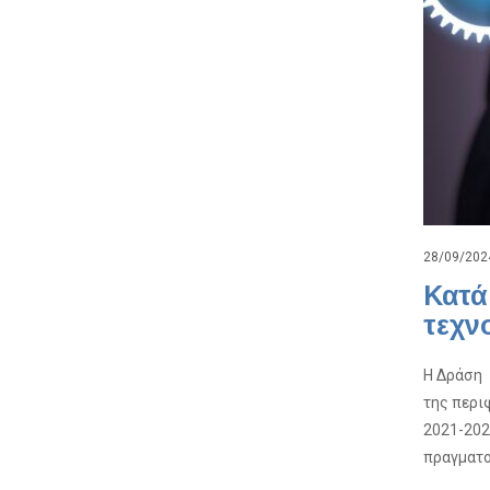
28/09/202
Κατά
τεχν
Η Δράση 
της περι
2021-202
πραγματοπ