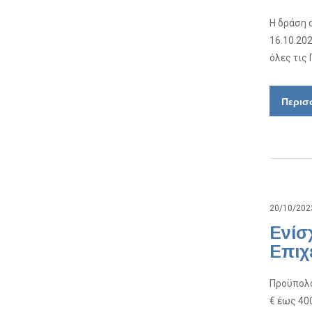
Η δράση 
16.10.20
όλες τις
Περισ
20/10/202
Ενίσ
Επιχ
Προϋπολο
€ έως 40