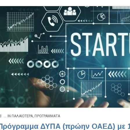
3
IN
ΠΑΛΑΙΌΤΕΡΑ
,
ΠΡΟΓΡΆΜΜΑΤΑ
Πρόγραμμα ΔΥΠΑ (πρώην ΟΑΕΔ) με 