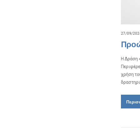
27/09/202
Προώ
Η Δράση 
Περιφέρε
χρήση το
δραστηρι
Περισ