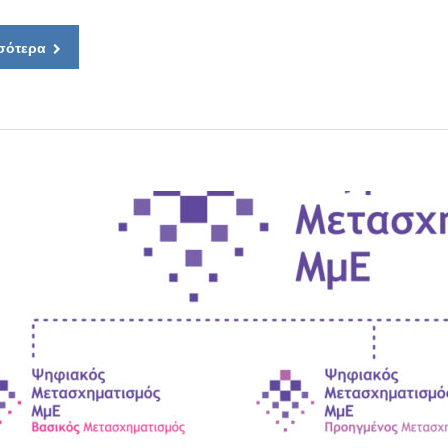
σότερα